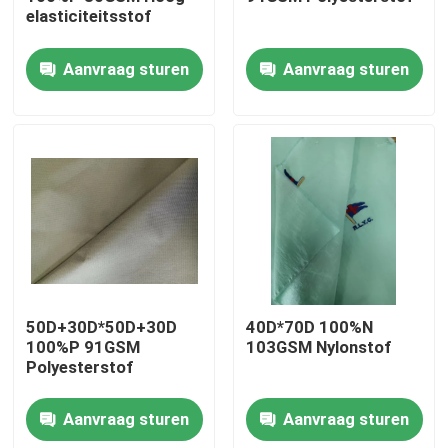
elasticiteitsstof
Fabrieksreis
Aanvraag sturen
Aanvraag sturen
Kwaliteitscontrole
Contacteer ons
nieuws
Alle Gevallen
50D+30D*50D+30D
40D*70D 100%N
100%P 91GSM
103GSM Nylonstof
Polyesterstof
De Stof van het polyestergeheugen
Aanvraag sturen
Aanvraag sturen
De Stof van de polyestertaf