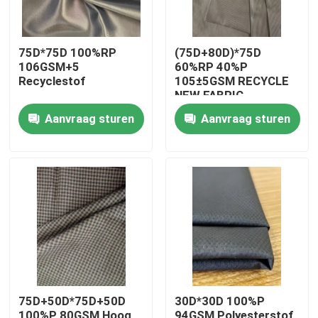
75D*75D 100%RP
(75D+80D)*75D
106GSM+5
60%RP 40%P
Recyclestof
105±5GSM RECYCLE
NEW FABRIC
Aanvraag sturen
Aanvraag sturen
Thuis
Producten
75D+50D*75D+50D
30D*30D 100%P
Over ons
100%P 80GSM Hoog
94GSM Polyesterstof