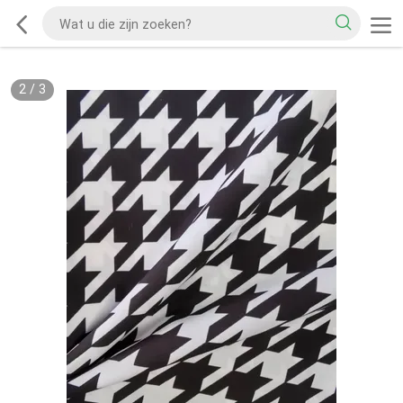
2
/
3