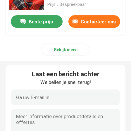
Prijs：Bespreekbaar
De stof van polyesterspandex
Beste prijs
Contacteer ons
Pu Met een laag bedekte Stof
Bekijk meer
recycleer stof
Nylon Taslon-Stof
Laat een bericht achter
We bellen je snel terug!
Raads Korte Stof
In te ademen Openluchtstof
Sublimatie Gedrukte Stof