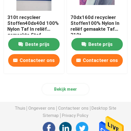
310t recycleer
70dx160d recycleer
Stoffen40dx40d 100%
Stoffen100% Nylon In
Nylon Taf In reliëf
reliëf gemaakte Taf
gemaakte Stof
310t
Beste prijs
Beste prijs
Contacteer ons
Contacteer ons
Bekijk meer
Thuis
Ongeveer ons
Contacteer ons
Desktop Site
Sitemap
Privacy Policy