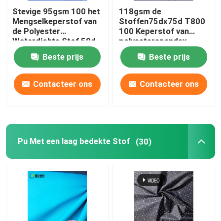
Stevige 95gsm 100 het
118gsm de
Mengselkeperstof van
Stoffen75dx75d T800
de Polyester
100 Keperstof van
Waterdichte Stof 50d
polyesterspandex
Beste prijs
Beste prijs
Contacteer ons
Contacteer ons
Pu Met een laag bedekte Stof
(30)