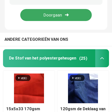
De Kledingsstoffen van mensen
De vrouwen passen Stof aan
ANDERE CATEGORIEËN VAN ONS
De Stof van polyesteroxford
De Stof van het polyestergeheugen
(25)
15x5x33 170gsm
120gsm de Deklaag van