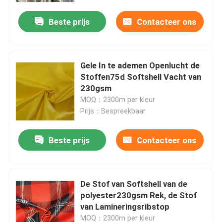
Beste prijs
Contacteer ons
Fabrieksreis
Kwaliteitscontrole
Gele In te ademen Openlucht de
Stoffen75d Softshell Vacht van
230gsm
Contacteer ons
MOQ：2300m per kleur
Prijs：Bespreekbaar
nieuws
Beste prijs
Contacteer ons
Alle Gevallen
De Stof van Softshell van de
De Stof van het polyestergeheugen
polyester230gsm Rek, de Stof
van Lamineringsribstop
De Stof van de polyestertaf
MOQ：2300m per kleur