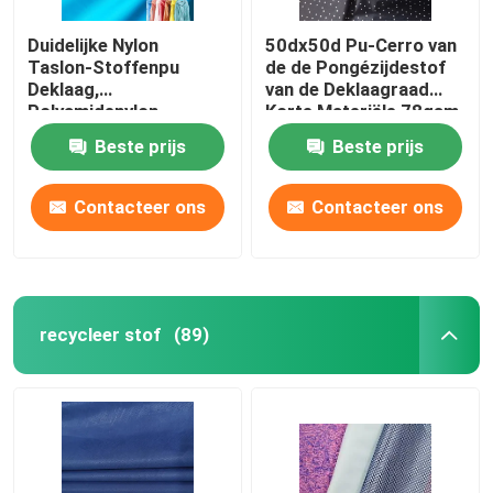
Duidelijke Nylon
50dx50d Pu-Cerro van
Taslon-Stoffenpu
de de Pongézijdestof
Deklaag,
van de Deklaagraad
Polyamidenylon
Korte Materiële 78gsm
Geweven Stof
Polysport
Beste prijs
Beste prijs
Contacteer ons
Contacteer ons
recycleer stof
(89)