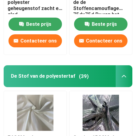
polyester
de de
geheugenstof zacht en
Stoffencamouflage
glad
75dx75d Pu van het
polyestergeheugen
Beste prijs
Beste prijs
Contacteer ons
Contacteer ons
De Stof van de polyestertaf
(39)